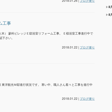
2018.01.26 |
ブログ便り
8
8
ム工事
日（木） 蓼科ビレッジＥ邸浴室リフォーム工事。 Ｅ様浴室工事進行中で
認下さい。
2018.01.22 |
ブログ便り
日 東洋観光Ｍ邸進行状況です。 寒い中、職人さん着々と工事を進行中
2018.01.22 |
ブログ便り