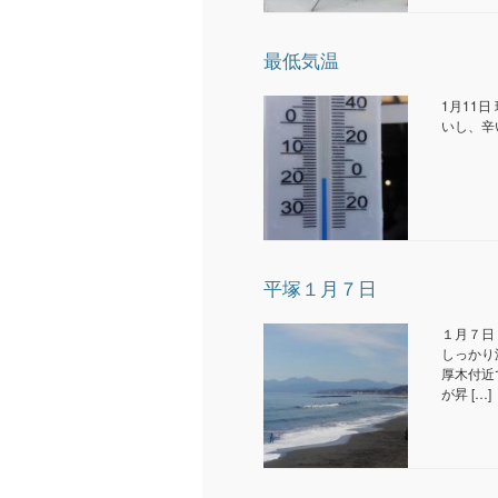
最低気温
1月11
いし、辛
平塚１月７日
１月７日
しっかり
厚木付近
が昇 […]