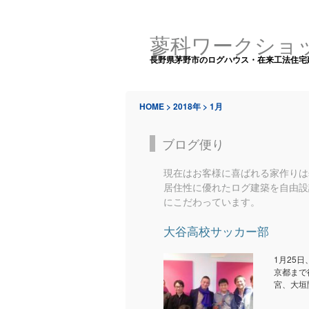
蓼科ワークショ
長野県茅野市のログハウス・在来工法住宅
HOME
>
2018年
>
1月
ブログ便り
現在はお客様に喜ばれる家作りは
居住性に優れたログ建築を自由設
にこだわっています。
大谷高校サッカー部
1月25
京都まで
宮、大垣