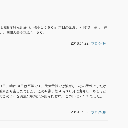
日 現場東洋観光別荘地。標高１６６０ｍ 本日の気温。－18℃。寒し、痛
い。昼間の最高気温も－5℃。
2018.01.22 |
ブログ便り
（日）晴れ 今日は平塚です。天気予報では波がないとの予報でしたが
波もあり楽しめました。 この時期、朝４時３０分に出発し、ちょうど
でこのような綺麗な朝焼けが見られます。 この日は－１℃でしたが日
2018.01.08 |
ブログ便り