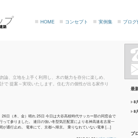
ップ
HOME
コンセプト
実例集
ブログ
建築
勿論、立地を上手く利用し、木の魅力を存分に楽しめ、
計で 提案～実現いたします。住む方の個性が出る家作り
最
8
8
日、26日（木、金）晴れ 25日 今日は大谷高校時代サッカー部の同窓会で
行って参りました。 連日の強い冬型気圧配置により名神高速名古屋一
間が通行止め。 電車にて、京都へ帰京。 乗りなれていない電車 […]
ブ