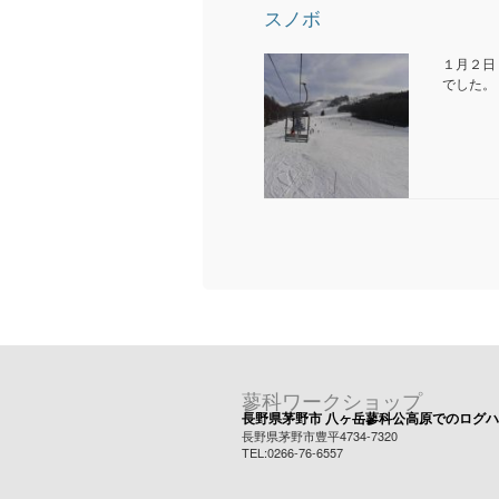
スノボ
１月２日
でした。
蓼科ワークショップ
長野県茅野市 八ヶ岳蓼科公高原でのログ
長野県茅野市豊平4734-7320
TEL:0266-76-6557