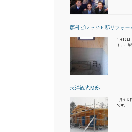
蓼科ビレッジＥ邸リフォー
1月18
す。ご確
東洋観光Ｍ邸
1月１５
です。