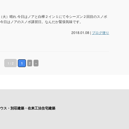
（火）晴れ 今日はノアと白樺２イン１にて今シーズン２回目のスノボ
 今日はノアのスノボ講習日。なんだか緊張気味です。
2018.01.08 |
ブログ便り
1 / 2
2
»
1
ハウス・別荘建築・在来工法住宅建築