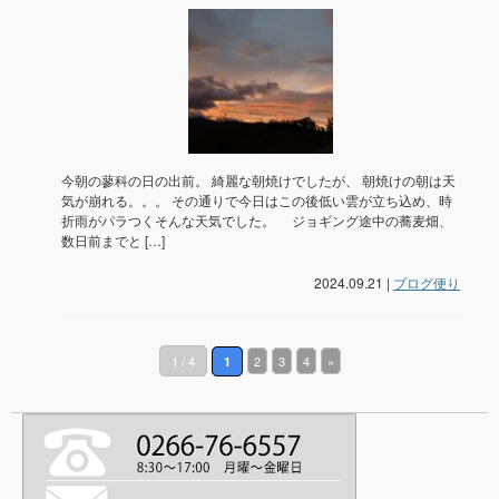
今朝の蓼科の日の出前。 綺麗な朝焼けでしたが、 朝焼けの朝は天
気が崩れる。。。 その通りで今日はこの後低い雲が立ち込め、時
折雨がパラつくそんな天気でした。 ジョギング途中の蕎麦畑、
数日前までと […]
2024.09.21 |
ブログ便り
1 / 4
2
3
4
»
1