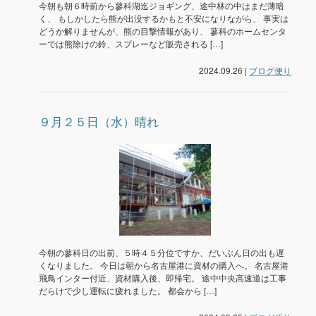
今朝も朝６時前から蓼科湖迄ジョギング、途中林の中はまだ薄暗
く、 もしかしたら熊が出没するかもと不安になりながら、 事実は
どうか解りませんが、熊の目撃情報があり、 蓼科のホームセンタ
ーでは熊除けの鈴、スプレーなど販売される […]
2024.09.26 |
ブログ便り
９月２５日（水）晴れ
今朝の蓼科日の出前、５時４５分位ですか、だいぶん日の出も遅
くなりました。 今日は朝から名古屋港に資材の購入へ。 名古屋港
飛鳥インター付近、資材購入後、即帰宅。 途中中央高速道は工事
だらけで少し運転に疲れました。 都会から […]