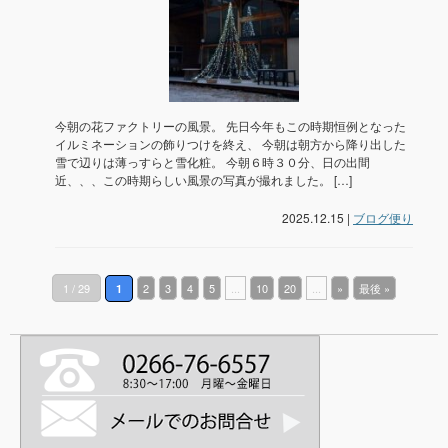
今朝の花ファクトリーの風景。 先日今年もこの時期恒例となった
イルミネーションの飾りつけを終え、 今朝は朝方から降り出した
雪で辺りは薄っすらと雪化粧。 今朝６時３０分、日の出間
近、、、この時期らしい風景の写真が撮れました。 […]
2025.12.15 |
ブログ便り
1 / 29
2
3
4
5
...
10
20
...
»
最後 »
1