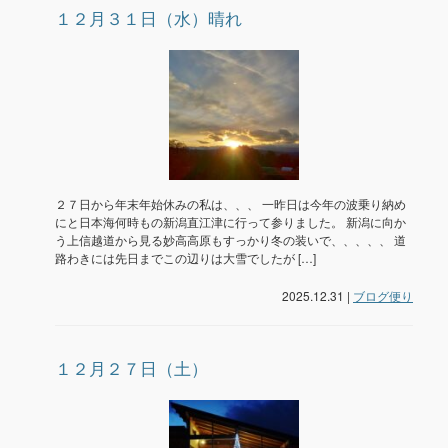
１２月３１日（水）晴れ
２７日から年末年始休みの私は、、、 一昨日は今年の波乗り納め
にと日本海何時もの新潟直江津に行って参りました。 新潟に向か
う上信越道から見る妙高高原もすっかり冬の装いで、、、、、 道
路わきには先日までこの辺りは大雪でしたが […]
2025.12.31 |
ブログ便り
１２月２７日（土）