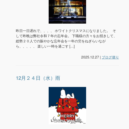
昨日一日遅れで、、、、 ホワイトクリスマスになりました。 そ
して昨晩は弊社令和７年の忘年会。 下職様の方々をお招きして、
総勢２０人での賑やかな忘年会を一年の労をねぎらいなが
ら、、、、、 楽しい一時を過ごす […]
2025.12.27 |
ブログ便り
12月２４日（水）雨