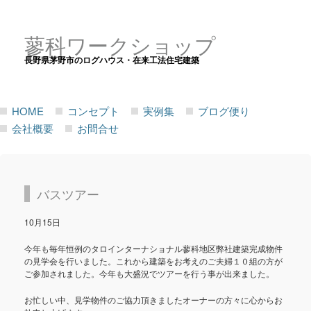
蓼科ワークショップ
長野県茅野市のログハウス・在来工法住宅建築
HOME
コンセプト
実例集
ブログ便り
会社概要
お問合せ
バスツアー
10月15日
今年も毎年恒例のタロインターナショナル蓼科地区弊社建築完成物件
の見学会を行いました。これから建築をお考えのご夫婦１０組の方が
ご参加されました。今年も大盛況でツアーを行う事が出来ました。
お忙しい中、見学物件のご協力頂きましたオーナーの方々に心からお