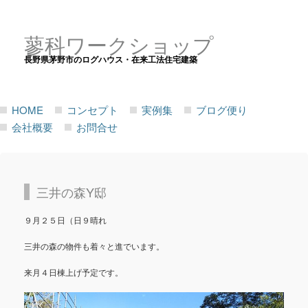
蓼科ワークショップ
長野県茅野市のログハウス・在来工法住宅建築
HOME
コンセプト
実例集
ブログ便り
会社概要
お問合せ
三井の森Y邸
９月２５日（日９晴れ
三井の森の物件も着々と進でいます。
来月４日棟上げ予定です。