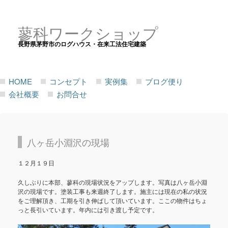
蓼科ワークショップ
長野県茅野市のログハウス・在来工法住宅建築
HOME
コンセプト
実例集
ブログ便り
会社概要
お問合せ
八ヶ岳小淵沢の現場
１２月１９日
久しぶりに本部、蓼科の現場状況をアップします。写真は八ヶ岳小淵
沢の現場です。塗装工事も来週終了します。施主には現在の私の状況
をご理解頂き、工期を引き伸ばして頂いています。ここの物件はちょ
っと長引いています。年内には引き渡し予定です。