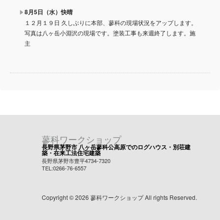
8月5日（水）快晴
１２月１９日 久しぶりに本部、蓼科の現場状況をアップします。
写真は八ヶ岳小淵沢の現場です。塗装工事も来週終了します。施
主
蓼科ワークショップ
長野県茅野市 八ヶ岳蓼科公高原でのログハウス・別荘建
築・在来工法住宅建築
長野県茅野市豊平4734-7320
TEL:0266-76-6557
Copyright © 2026 蓼科ワークショップ All rights Reserved.