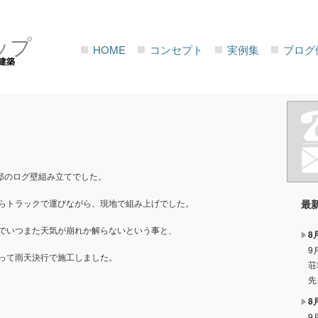
ップ
HOME
コンセプト
実例集
ブログ
建築
邸のログ壁組み立てでした。
らトラックで運びながら、現地で組み上げでした。
最
でいつまた天気が崩れか解らないという事と、
8
9
って雨天決行で施工しました。
荘
先
8
9