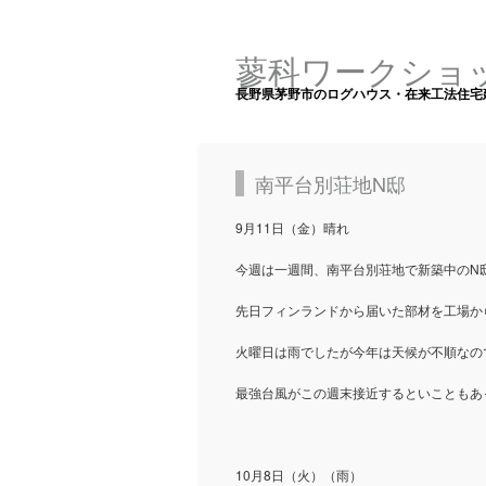
蓼科ワークショ
長野県茅野市のログハウス・在来工法住宅
南平台別荘地N邸
9月11日（金）晴れ
今週は一週間、南平台別荘地で新築中のN
先日フィンランドから届いた部材を工場か
火曜日は雨でしたが今年は天候が不順なの
最強台風がこの週末接近するといこともあ
10月8日（火）（雨）