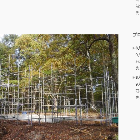
荘
先
ブ
8
9
荘
先
8
9
荘
先