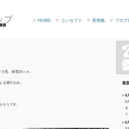
ップ
HOME
コンセプト
実例集
ブログ
建築
カ雪。積雪25ｃｍ。
よる通行止め。
最
。
8
3
れそうです。
ま
ｃ
8
3