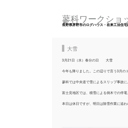
蓼科ワークショ
長野県茅野市のログハウス・在来工法住宅
大雪
3月21日（水）春分の日 大雪
今年も降りました。この辺りで言う3月のド
蓼科では中央道で雪によるスリップ事故に
富士見地区では、積雪による倒木での停電
本日は休日ですが、明日は除雪作業に追わ