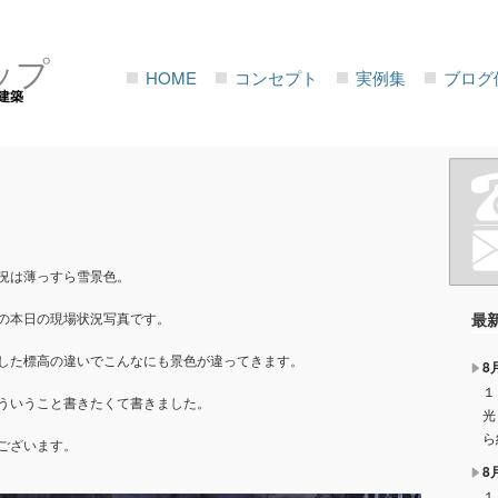
ップ
HOME
コンセプト
実例集
ブログ
建築
況は薄っすら雪景色。
の本日の現場状況写真です。
最
した標高の違いでこんなにも景色が違ってきます。
8
１
ういうこと書きたくて書きました。
光
ら
ございます。
8
１