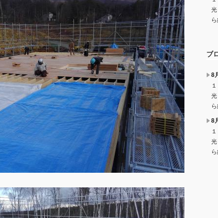
光
ら
ブ
8
１
光
ら
8
１
光
ら