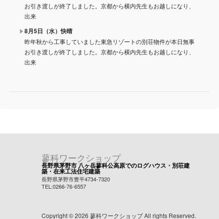
お引き渡しが終了しました。京都から横内先生もお越しになり、
出来
8月5日（水）快晴
昨年秋から工事していました東急リゾートの別荘物件が本日無事
お引き渡しが終了しました。京都から横内先生もお越しになり、
出来
蓼科ワークショップ
長野県茅野市 八ヶ岳蓼科公高原でのログハウス・別荘建
築・在来工法住宅建築
長野県茅野市豊平4734-7320
TEL:0266-76-6557
Copyright © 2026 蓼科ワークショップ All rights Reserved.