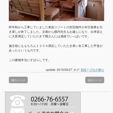
昨年秋から工事していました東急リゾートの別荘物件が本日無事お引
き渡しが終了しました。京都から横内先生もお越しになり、出来栄え
に大変満足していただき下職さんには感謝でいっぱいです。
施主様にももちろん１２０％満足していただき寒い冬工事した甲斐が
あったというものです。
この建物本当にすばらしです。
update: 2015/05/27
タグ:
別荘
|
ブログ便り
前のページ
次のページ