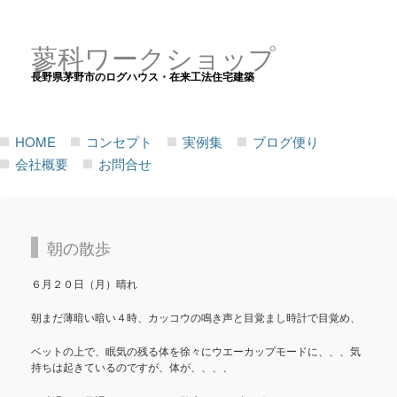
蓼科ワークショップ
長野県茅野市のログハウス・在来工法住宅建築
HOME
コンセプト
実例集
ブログ便り
会社概要
お問合せ
朝の散歩
６月２０日（月）晴れ
朝まだ薄暗い暗い４時、カッコウの鳴き声と目覚まし時計で目覚め、
ベットの上で、眠気の残る体を徐々にウエーカップモードに、、、気
持ちは起きているのですが、体が、、、、