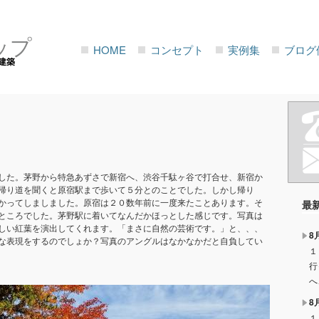
ップ
HOME
コンセプト
実例集
ブログ
建築
した。茅野から特急あずさで新宿へ、渋谷千駄ヶ谷で打合せ、新宿か
帰り道を聞くと原宿駅まで歩いて５分とのことでした。しかし帰り
かってしましました。原宿は２０数年前に一度来たことあります。そ
最
ところでした。茅野駅に着いてなんだかほっとした感じです。写真は
しい紅葉を演出してくれます。「まさに自然の芸術です。」と、、、
8
な表現をするのでしょか？写真のアングルはなかなかだと自負してい
１
行
へ
8
１