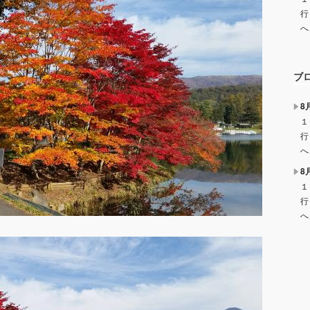
行
へ
ブ
8
１
行
へ
8
１
行
へ