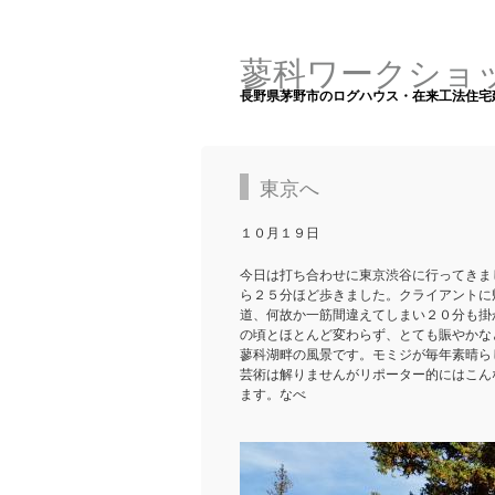
蓼科ワークショ
長野県茅野市のログハウス・在来工法住宅
東京へ
１０月１９日
今日は打ち合わせに東京渋谷に行ってきま
ら２５分ほど歩きました。クライアントに
道、何故か一筋間違えてしまい２０分も掛
の頃とほとんど変わらず、とても賑やかな
蓼科湖畔の風景です。モミジが毎年素晴ら
芸術は解りませんがリポーター的にはこん
ます。なべ