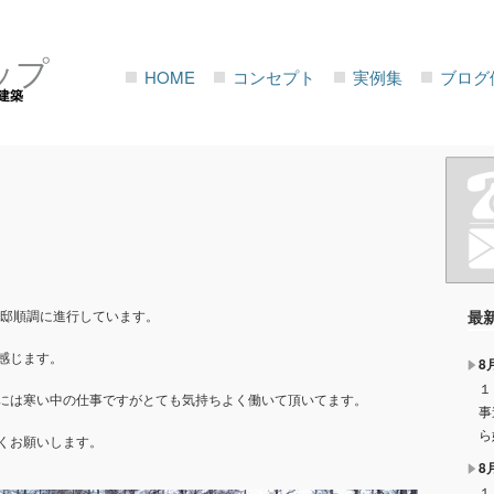
ップ
HOME
コンセプト
実例集
ブログ
建築
I邸順調に進行しています。
最
感じます。
8
１
には寒い中の仕事ですがとても気持ちよく働いて頂いてます。
事
ら
くお願いします。
8
１