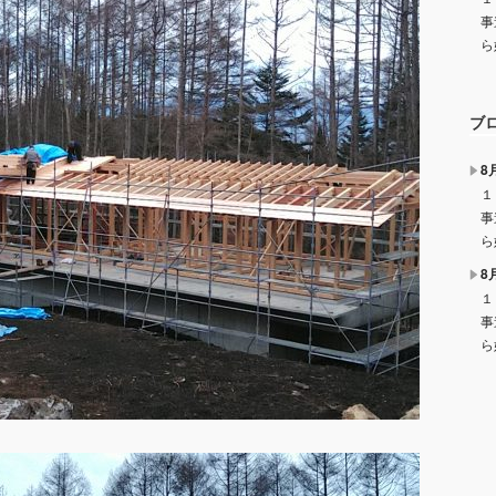
事
ら
ブ
8
１
事
ら
8
１
事
ら