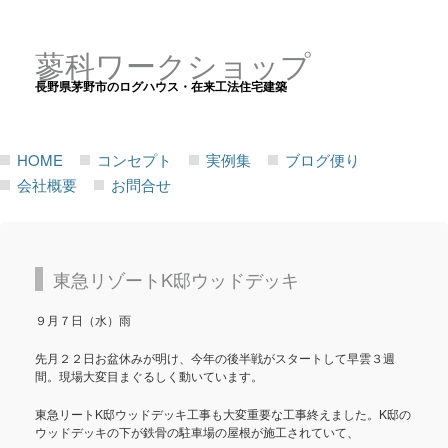
蓼科ワークショップ
長野県茅野市のログハウス・在来工法住宅建築
HOME
コンセプト
実例集
ブログ便り
会社概要
お問合せ
東急リゾートK邸ウッドデッキ
９月７日（水）雨
先月２２日お盆休みが明け、今年の後半戦がスタートして早雲３週
間。現場大変目まぐるしく動いています。
東急リートK邸ウッドデッキ工事も大変重要な工事終えました。K邸の
ウッドデッキの下が鉄骨の駐車場の屋根が施工されていて、