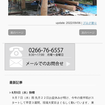
update: 2022/09/06
|
ブログ便り
前のページ
次のページ
最新記事
8月5日（水）快晴
９月７日（水）雨 先月２２日お盆休みが明け、今年の後半戦がス
タートして早雲３週間。現場大変目まぐるしく動いています。 東