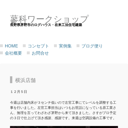
蓼科ワークショップ
長野県茅野市のログハウス・在来工法住宅建築
HOME
コンセプト
実例集
ブログ便り
会社概要
お問合せ
横浜店舗
１２月５日
今週は店舗内床が３センチ低いので左官工事にてレベルを調整する工
事を行いました。左官工事担当はいつもお世話になっている原工業さ
ん、無理を言ってわざわざ茅野から来て頂きました。さすがプロ予定
の３日で仕上げて頂き感謝、感謝です。来週は空調設備の工事です。