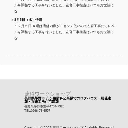
ルを調整する工事を行いました。左官工事担当はいつもお世話に
な
8月5日（水）快晴
１２月５日 今週は店舗内床が３センチ低いので左官工事にてレベ
ルを調整する工事を行いました。左官工事担当はいつもお世話に
な
蓼科ワークショップ
長野県茅野市 八ヶ岳蓼科公高原でのログハウス・別荘建
築・在来工法住宅建築
長野県茅野市豊平4734-7320
TEL:0266-76-6557
Copyright © 2026 蓼科ワークショップ All rights Reserved.