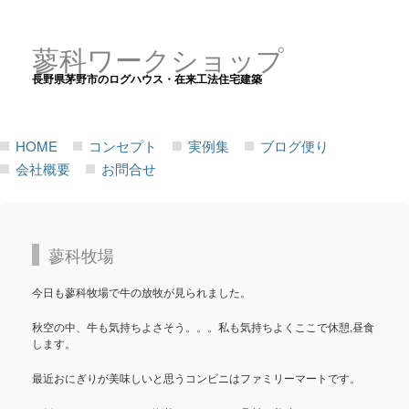
蓼科ワークショップ
長野県茅野市のログハウス・在来工法住宅建築
HOME
コンセプト
実例集
ブログ便り
会社概要
お問合せ
蓼科牧場
今日も蓼科牧場で牛の放牧が見られました。
秋空の中、牛も気持ちよさそう。。。私も気持ちよくここで休憩,昼食
します。
最近おにぎりが美味しいと思うコンビニはファミリーマートです。