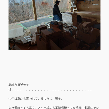
蓼科高原近郊で
は、、、、、、、、、、、、、、、、、、、、、、、、、、、、
今年は夏から言われているように、暖冬。
先々週はとても寒く、スキー場の人工降雪機もフル稼働で順調にゲレ