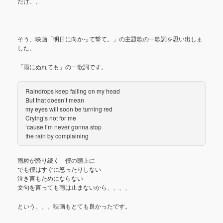
だけ、、
そう、映画「明日に向かって撃て。」の主題歌の一歌詞を思い出しま
した。
「雨にぬれても」の一歌詞です。
Raindrops keep falling on my head
But that doesn’t mean
my eyes will soon be turning red
Crying’s not for me
‘cause I’m never gonna stop
the rain by complaining
雨粒が降り続く 僕の頭上に
でも僕はすぐに怒ったりしない
泣き言もためにならない
文句を言っても雨は止まないから、、、、
という。。。映画もとても良かったです。