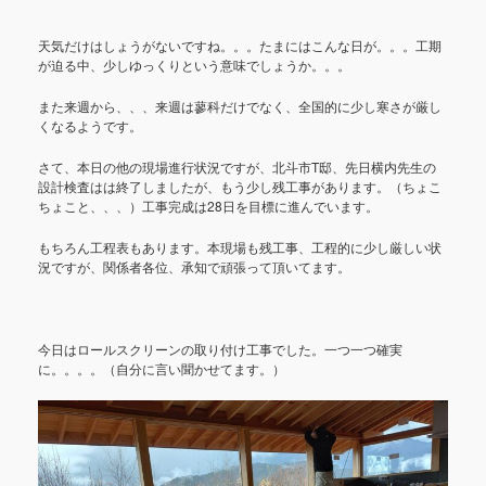
天気だけはしょうがないですね。。。たまにはこんな日が。。。工期
が迫る中、少しゆっくりという意味でしょうか。。。
また来週から、、、来週は蓼科だけでなく、全国的に少し寒さが厳し
くなるようです。
さて、本日の他の現場進行状況ですが、北斗市T邸、先日横内先生の
設計検査はは終了しましたが、もう少し残工事があります。（ちょこ
ちょこと、、、）工事完成は28日を目標に進んでいます。
もちろん工程表もあります。本現場も残工事、工程的に少し厳しい状
況ですが、関係者各位、承知で頑張って頂いてます。
今日はロールスクリーンの取り付け工事でした。一つ一つ確実
に。。。。（自分に言い聞かせてます。）