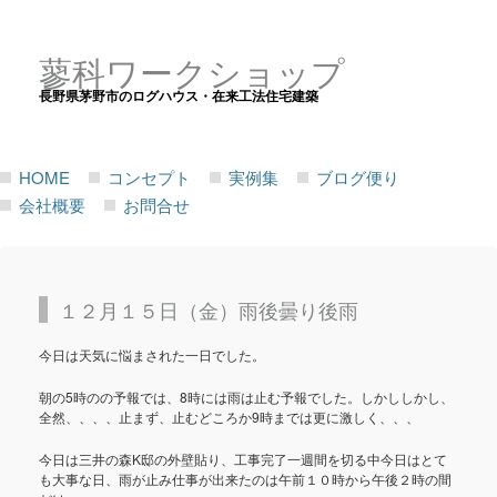
蓼科ワークショップ
長野県茅野市のログハウス・在来工法住宅建築
HOME
コンセプト
実例集
ブログ便り
会社概要
お問合せ
１２月１５日（金）雨後曇り後雨
今日は天気に悩まされた一日でした。
朝の5時のの予報では、8時には雨は止む予報でした。しかししかし、
全然、、、、止まず、止むどころか9時までは更に激しく、、、
今日は三井の森K邸の外壁貼り、工事完了一週間を切る中今日はとて
も大事な日、雨が止み仕事が出来たのは午前１０時から午後２時の間