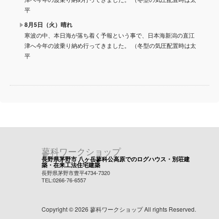
平
8月5日（火）晴れ
寒波の中、本日海が落ち着く予報という事で、日本海新潟の直江
津へ今年の波乗り納め行ってきました。 （冬型の気圧配置時は太
平
蓼科ワークショップ
長野県茅野市 八ヶ岳蓼科公高原でのログハウス・別荘建
築・在来工法住宅建築
長野県茅野市豊平4734-7320
TEL:0266-76-6557
Copyright © 2026 蓼科ワークショップ All rights Reserved.