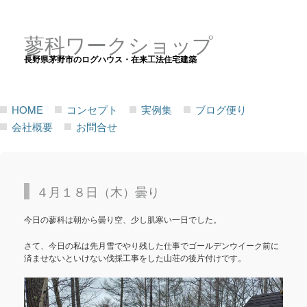
蓼科ワークショップ
長野県茅野市のログハウス・在来工法住宅建築
HOME
コンセプト
実例集
ブログ便り
会社概要
お問合せ
４月１８日（木）曇り
今日の蓼科は朝から曇り空、少し肌寒い一日でした。
さて、今日の私は先月雪でやり残した仕事でゴールデンウイーク前に
済ませないといけない伐採工事をした山荘の後片付けです。