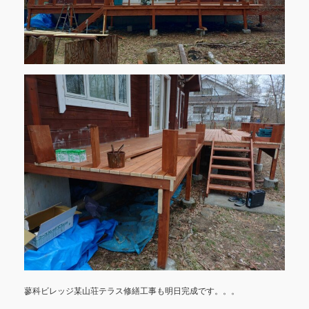
蓼科ビレッジ某山荘テラス修繕工事も明日完成です。。。