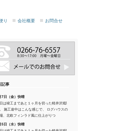
便り
会社概要
お問合せ
新記事
月7日（金）快晴
日は竣工まであと１ヶ月を切った軽井沢I邸
。 施工途中はこんな感じで、 ログハウスの
場、北欧フィンラド風に仕上がりつ
月5日（水）快晴
日は竣工まであと１ヶ月を切った軽井沢I邸