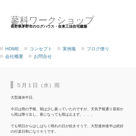
蓼科ワークショップ
長野県茅野市のログハウス・在来工法住宅建築
HOME
コンセプト
実例集
ブログ便り
会社概要
お問合せ
５月１日（水）雨
大型連休中日、
今日は雨の予報、朝は少し曇っていたのですが、天気予報通り昼前か
ら雨は降り出し、夜になっても雨は止まず、、、、
でも明日からはしばらく晴れの日が続きそうで、大型連休後半は絶好
の行楽日和になりそうです。