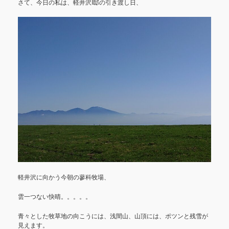
さて、今日の私は、軽井沢I邸の引き渡し日、
軽井沢に向かう今朝の蓼科牧場、
雲一つない快晴。。。。。
青々とした牧草地の向こうには、浅間山、山頂には、ポツンと残雪が
見えます。