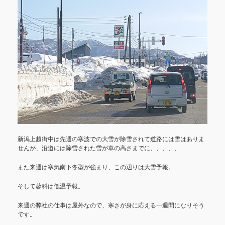
新潟上越街中は先週の寒波での大雪が除雪されて道路には雪はありま
せんが、沿道には除雪された雪が車の高さまでに、、、、、
また来週は寒気南下冬型が強まり、この辺りは大雪予報。
そして蓼科は低温予報。
来週の弊社の仕事は屋外なので、寒さが身に応える一週間になりそう
です。