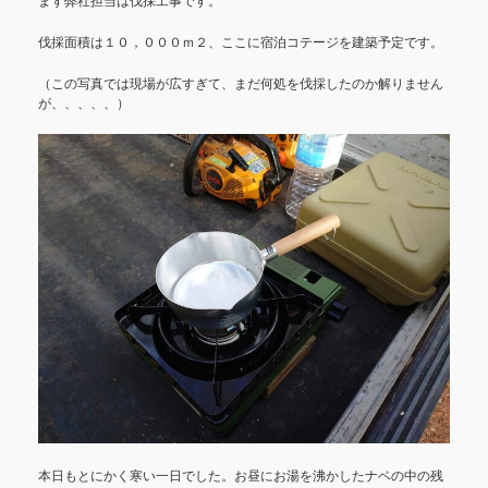
伐採面積は１０，０００ｍ２、ここに宿泊コテージを建築予定です。
（この写真では現場が広すぎて、まだ何処を伐採したのか解りません
が、、、、、）
本日もとにかく寒い一日でした。お昼にお湯を沸かしたナベの中の残