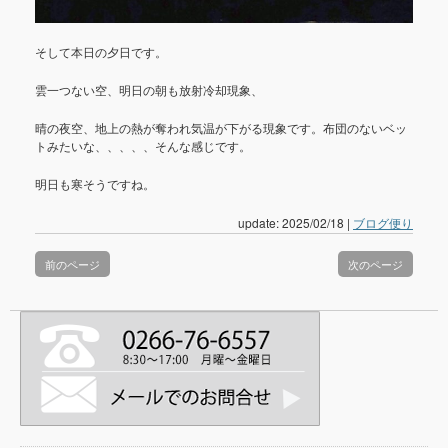
そして本日の夕日です。
雲一つない空、明日の朝も放射冷却現象、
晴の夜空、地上の熱が奪われ気温が下がる現象です。布団のないベッ
トみたいな、、、、、そんな感じです。
明日も寒そうですね。
update: 2025/02/18
|
ブログ便り
前のページ
次のページ