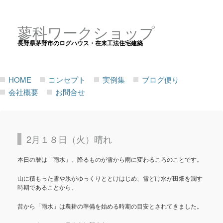
蓼科ワークショップ
長野県茅野市のログハウス・在来工法住宅建築
HOME
コンセプト
実例集
ブログ便り
会社概要
お問合せ
2月１８日（火）晴れ
本日の暦は「雨水」、降るものが雪から雨に変わるころのことです。
山に積もった雪や氷がゆっくりととけはじめ、雪どけ水が田畑を潤す
時期であることから、
昔から「雨水」は農耕の準備を始める時期の目安とされてきました。