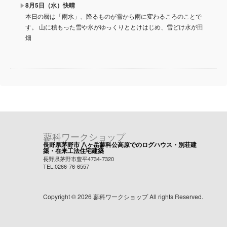
8月5日（水）快晴
本日の暦は「雨水」、降るものが雪から雨に変わるころのことで
す。 山に積もった雪や氷がゆっくりととけはじめ、雪どけ水が田
畑
蓼科ワークショップ
長野県茅野市 八ヶ岳蓼科公高原でのログハウス・別荘建
築・在来工法住宅建築
長野県茅野市豊平4734-7320
TEL:0266-76-6557
Copyright © 2026 蓼科ワークショップ All rights Reserved.