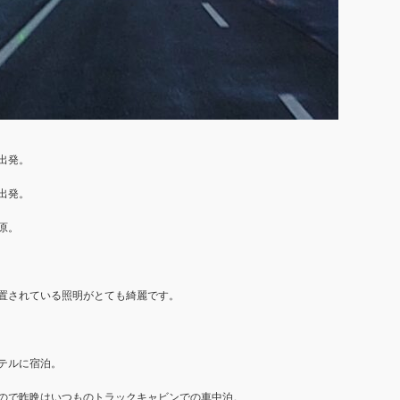
出発。
出発。
原。
置されている照明がとても綺麗です。
テルに宿泊。
ので昨晩はいつものトラックキャビンでの車中泊。