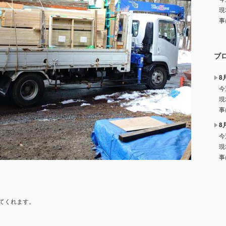
現
事
ブ
8
今
現
事
8
今
現
事
てくれます。