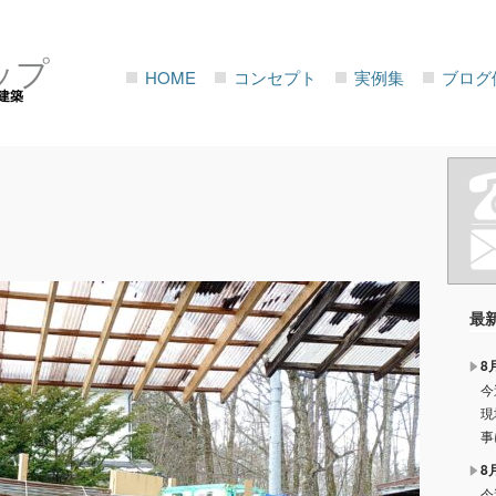
ップ
HOME
コンセプト
実例集
ブログ
建築
最
8
今
現
事
8
今