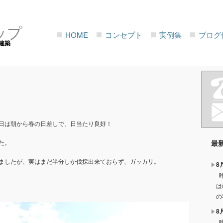
ップ
HOME
コンセプト
実例集
ブログ
建築
日は朝から春の日差しで、日当たり良好！
た。
最
ましたが、実はまだ半分しか伐採出来ておらず、ガッカリ。
8
昨
は
の
8
昨