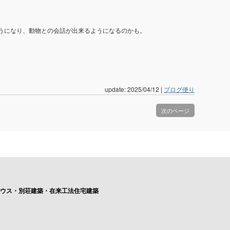
ようになり、動物との会話が出来るようになるのかも。
update: 2025/04/12
|
ブログ便り
次のページ
ハウス・別荘建築・在来工法住宅建築