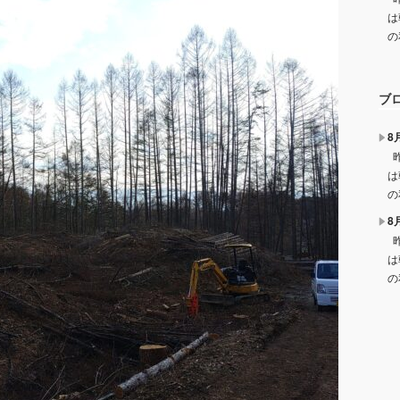
は
の
ブ
8
昨
は
の
8
昨
は
の