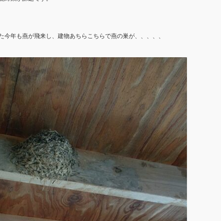
た今年も燕が飛来し、建物あちらこちらで燕の巣が、、、、、