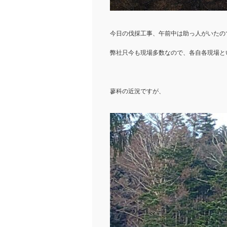
今日の伐採工事、午前中は助っ人がいたの
弊社只今も現場多数なので、各自各現場と
蓼科の近況ですが、