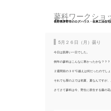
蓼科ワークショ
長野県茅野市のログハウス・在来工法住宅
5月２６日（月）曇り
今日は肌寒い一日でした。
例年の蓼科はこんなに寒かったかな？？？
２週間前の３０℃越えは何だったのでしょ
それでも暦の上では初夏、夏なんですが、
さてさて蓼科は今、野生に群生する藤の花