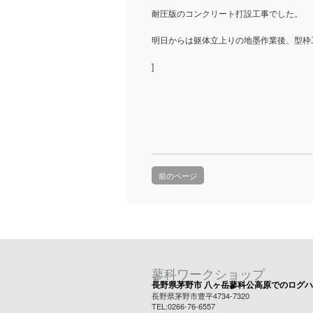
耐圧版のコンクリート打設工事でした。
明日からは躯体立上りの地墨作業後、型枠
]
前のページ
蓼科ワークショップ
長野県茅野市 八ヶ岳蓼科公高原でのログ
長野県茅野市豊平4734-7320
TEL:0266-76-6557