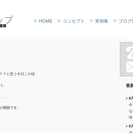
ップ
HOME
コンセプト
実例集
ブログ
建築
？？と思う今日この頃、
う。
最
、、、、
8
今
が満開です。
な
頃
8
今