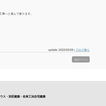
工事へと進んで参ります。
update: 2025/05/26
|
ブログ便り
次のページ
ハウス・別荘建築・在来工法住宅建築