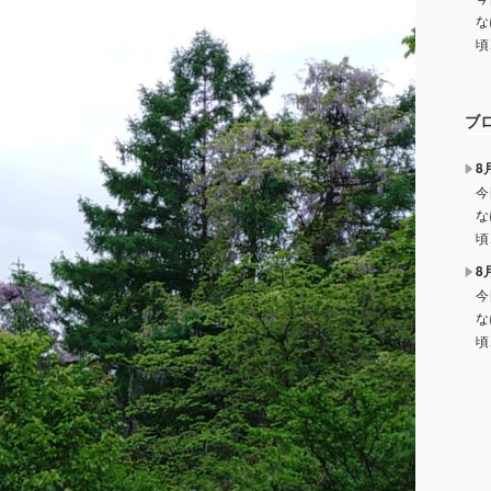
な
頃
ブ
8
今
な
頃
8
今
な
頃