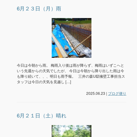
6月２３日（月）雨
今日は今朝から雨。 梅雨入り後は雨が降らず、梅雨はいずこへと
いう先週からの天気でしたが、 今日は今朝から降り出した雨は今
も降り続いて、、、明日も雨予報。 三井の森U邸擁壁工事担当ス
タッフは今日の天気を見越し […]
2025.06.23 |
ブログ便り
6月２１日（土）晴れ