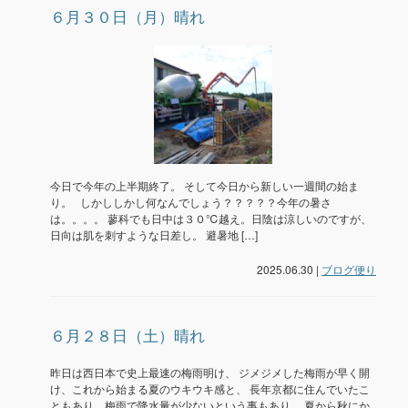
６月３０日（月）晴れ
今日で今年の上半期終了。 そして今日から新しい一週間の始ま
り。 しかししかし何なんでしょう？？？？？今年の暑さ
は。。。。 蓼科でも日中は３０℃越え。日陰は涼しいのですが、
日向は肌を刺すような日差し。 避暑地 […]
2025.06.30 |
ブログ便り
６月２８日（土）晴れ
昨日は西日本で史上最速の梅雨明け、 ジメジメした梅雨が早く開
け、これから始まる夏のウキウキ感と、 長年京都に住んでいたこ
ともあり、梅雨で降水量が少ないという事もあり、 夏から秋にか